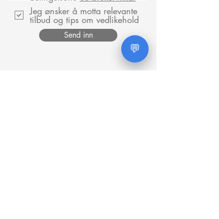
Jeg ønsker å motta relevante
tilbud og tips om vedlikehold
Send inn
💬
Sjekk ut våre tips og triks
artikler om både
skadedyr og ventilasjon.
Tips og Triks