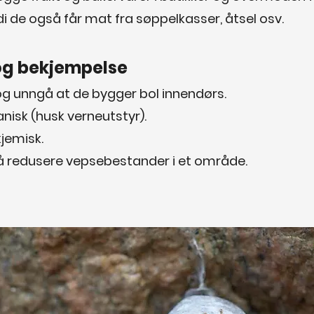
di de også får mat fra søppelkasser, åtsel osv.
og bekjempelse
og unngå at de bygger bol innendørs.
anisk (husk verneutstyr).
kjemisk.
il å redusere vepsebestander i et område.