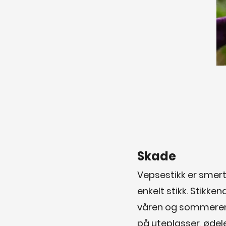
Skade
Vepsestikk er smerte
enkelt stikk. Stikke
våren og sommeren.
på uteplasser, ødel