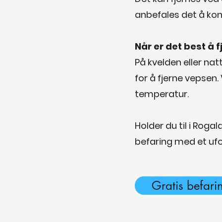
anbefales det å ko
Når er det best å 
På kvelden eller nat
for å fjerne vepsen
temperatur.
Holder du til i Roga
befaring med et ufor
Gratis befari