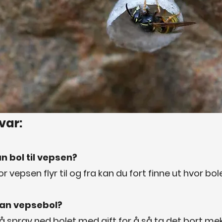
var:
 bol til vepsen?
 vepsen flyr til og fra kan du fort finne ut hvor bol
man vepsebol?
å spray ned bolet med gift for å så ta det bort mek