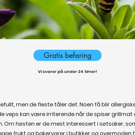
Gratis befaring
Vi svarer på under 24 timer!
fullt, men de fleste tåler det. Noen få blir allergis
nde veps kan være irriterende når de spiser grillma
 Om høsten er de mest interessert i søtsaker, so
egge frukt og bakervarer i butikker og overmoden fr