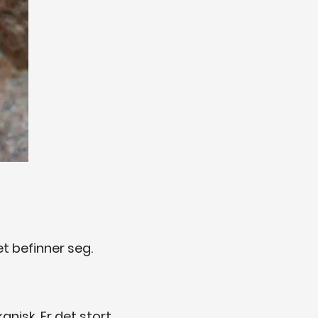
et befinner seg.
anisk. Er det stort