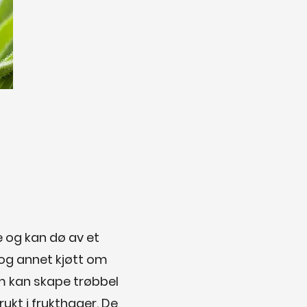
ke og kan dø av et
t og annet kjøtt om
m kan skape trøbbel
ukt i frukthager. De