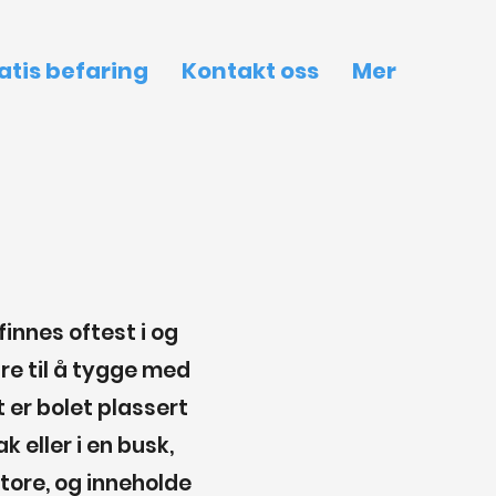
atis befaring
Kontakt oss
Mer
finnes oftest i og
bre til å tygge med
 er bolet plassert
k eller i en busk,
store, og inneholde