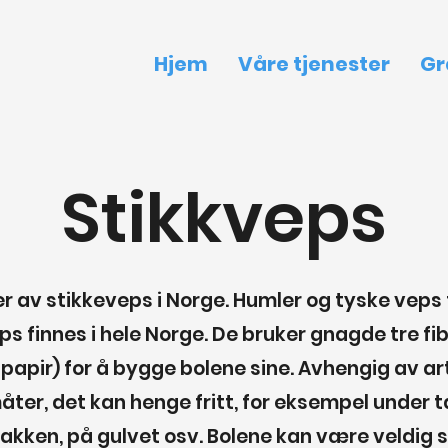
Hjem
Våre tjenester
Gr
Stikkveps
er av stikkeveps i Norge. Humler og tyske veps 
ps finnes i hele Norge. De bruker gnagde tre fi
 papir) for å bygge bolene sine. Avhengig av art
åter, det kan henge fritt, for eksempel under ta
i bakken, på gulvet osv. Bolene kan være veldig 