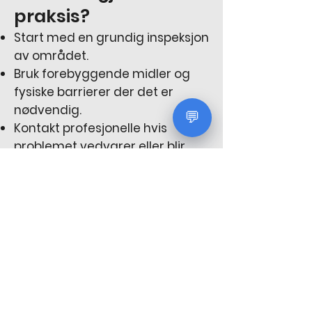
praksis?
Start med en grundig inspeksjon
av området.
Bruk forebyggende midler og
fysiske barrierer der det er
nødvendig.
💬
Kontakt profesjonelle hvis
problemet vedvarer eller blir
omfattende.
Les også:
Derfor får du skjeggkre
i huset – og hvordan du kan
stoppe det
Les også:
Hva koster
ventilasjonsrens fra Thylo?
Prisoversikt for 2025
Ved å følge disse rådene er du
godt rustet til å håndtere
problemstillingen.