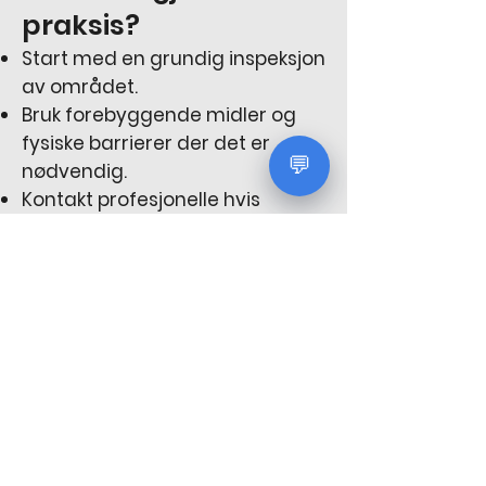
praksis?
Start med en grundig inspeksjon
av området.
Bruk forebyggende midler og
fysiske barrierer der det er
💬
nødvendig.
Kontakt profesjonelle hvis
problemet vedvarer eller blir
omfattende.
Les også:
Bli kvitt bananfluer:
Effektive hjemmeløsninger
Les også:
Hvorfor skjeggkre
dukker opp i nye boliger (og hva
du kan gjøre)
Ved å følge disse rådene er du
godt rustet til å håndtere
problemstillingen.