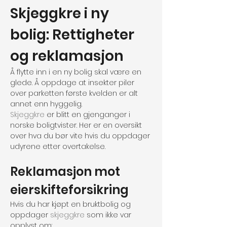
Skjeggkre i ny 
bolig: Rettigheter 
og reklamasjon
Å flytte inn i en ny bolig skal være en 
glede. Å oppdage at insekter piler 
over parketten første kvelden er alt 
annet enn hyggelig.
Skjeggkre
 er blitt en gjenganger i 
norske boligtvister. Her er en oversikt 
over hva du bør vite hvis du oppdager 
udyrene etter overtakelse.
Reklamasjon mot 
eierskifteforsikring
Hvis du har kjøpt en bruktbolig og 
oppdager 
skjeggkre
 som ikke var 
opplyst om: