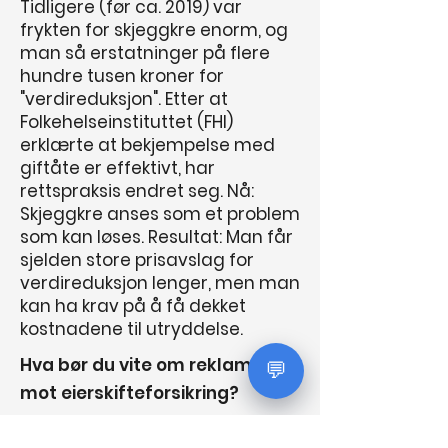
Tidligere (før ca. 2019) var
frykten for skjeggkre enorm, og
man så erstatninger på flere
hundre tusen kroner for
"verdireduksjon". Etter at
Folkehelseinstituttet (FHI)
erklærte at bekjempelse med
giftåte er effektivt, har
rettspraksis endret seg. Nå:
Skjeggkre anses som et problem
som kan løses. Resultat: Man får
sjelden store prisavslag for
verdireduksjon lenger, men man
kan ha krav på å få dekket
kostnadene til utryddelse.
Hva bør du vite om reklamasjon
💬
mot eierskifteforsikring?
Hvis du har kjøpt en bruktbolig