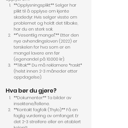
**Opplysningsplikt:** Selger har 
plikt til å opplyse om kjente 
skadedyr. Hvis selger visste om 
problemet og holdt det tilbake, 
har du en sterk sak.
**"Vesentlig mangel":** Etter den 
nye avhendingsloven (2022) er 
terskelen for hva som er en 
mangel lavere enn før 
(egenandel på 10.000 kr).
**Tiltak:** Du må reklamere *raskt* 
(helst innen 2-3 måneder etter 
oppdagelse).
Hva bør du gjøre?
**Dokumenter:** Ta bilder av 
insektene/fellene.
**Kontakt fagfolk (Thylo):** Få en 
faglig vurdering av omfanget. Er 
det 2-3 streifere eller en etablert 
koloni?