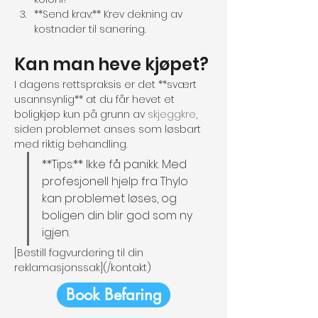
**Send krav:** Krev dekning av 
kostnader til sanering.
Kan man heve kjøpet?
I dagens rettspraksis er det **svært 
usannsynlig** at du får hevet et 
boligkjøp kun på grunn av 
skjeggkre
, 
siden problemet anses som løsbart 
med riktig behandling.
**Tips:** Ikke få panikk. Med 
profesjonell hjelp fra Thylo 
kan problemet løses, og 
boligen din blir god som ny 
igjen.
[Bestill fagvurdering til din 
reklamasjonssak](/kontakt)
Book Befaring