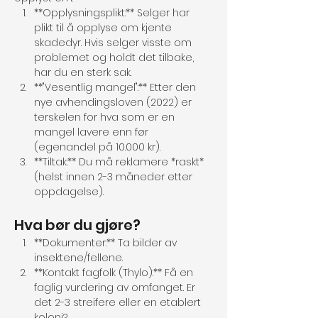
**Opplysningsplikt:** Selger har 
plikt til å opplyse om kjente 
skadedyr. Hvis selger visste om 
problemet og holdt det tilbake, 
har du en sterk sak.
**"Vesentlig mangel":** Etter den 
nye avhendingsloven (2022) er 
terskelen for hva som er en 
mangel lavere enn før 
(egenandel på 10.000 kr).
**Tiltak:** Du må reklamere *raskt* 
(helst innen 2-3 måneder etter 
oppdagelse).
Hva bør du gjøre?
**Dokumenter:** Ta bilder av 
insektene/fellene.
**Kontakt fagfolk (Thylo):** Få en 
faglig vurdering av omfanget. Er 
det 2-3 streifere eller en etablert 
koloni?