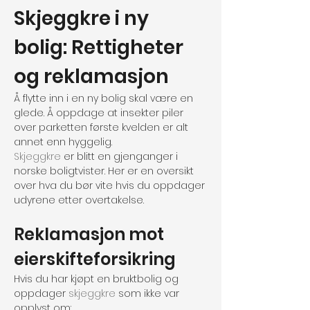
Skjeggkre i ny 
bolig: Rettigheter 
og reklamasjon
Å flytte inn i en ny bolig skal være en 
glede. Å oppdage at insekter piler 
over parketten første kvelden er alt 
annet enn hyggelig.
Skjeggkre
 er blitt en gjenganger i 
norske boligtvister. Her er en oversikt 
over hva du bør vite hvis du oppdager 
udyrene etter overtakelse.
Reklamasjon mot 
eierskifteforsikring
Hvis du har kjøpt en bruktbolig og 
oppdager 
skjeggkre
 som ikke var 
opplyst om: