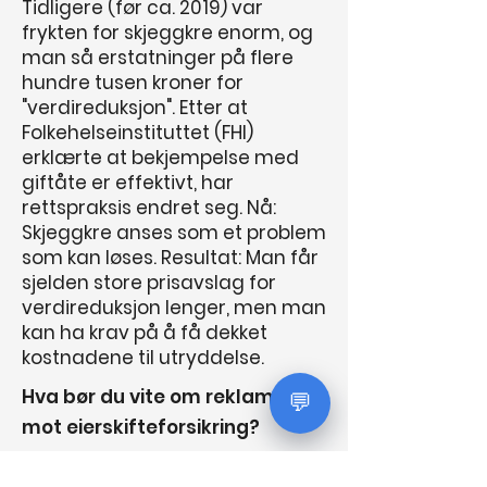
Tidligere (før ca. 2019) var
frykten for skjeggkre enorm, og
man så erstatninger på flere
hundre tusen kroner for
"verdireduksjon". Etter at
Folkehelseinstituttet (FHI)
erklærte at bekjempelse med
giftåte er effektivt, har
rettspraksis endret seg. Nå:
Skjeggkre anses som et problem
som kan løses. Resultat: Man får
sjelden store prisavslag for
verdireduksjon lenger, men man
kan ha krav på å få dekket
kostnadene til utryddelse.
Hva bør du vite om reklamasjon
💬
mot eierskifteforsikring?
Hvis du har kjøpt en bruktbolig