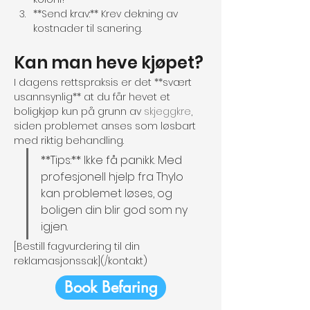
**Send krav:** Krev dekning av 
kostnader til sanering.
Kan man heve kjøpet?
I dagens rettspraksis er det **svært 
usannsynlig** at du får hevet et 
boligkjøp kun på grunn av 
skjeggkre
, 
siden problemet anses som løsbart 
med riktig behandling.
**Tips:** Ikke få panikk. Med 
profesjonell hjelp fra Thylo 
kan problemet løses, og 
boligen din blir god som ny 
igjen.
[Bestill fagvurdering til din 
reklamasjonssak](/kontakt)
Book Befaring