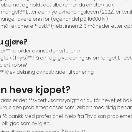
oblemet og holdt det tilbake, har du en sterk sak.
g mangel":** Etter den nye avhendingsloven (2022) er ters
angel lavere enn før (egenandel på 10.000 kr).
 Du må reklamere *raskt* (helst innen 2-3 måneder etter o
u gjøre?
r:** Ta bilder av insektene/fellene.
gfolk (Thylo):** Få en faglig vurdering av omfanget. Er det 
blert koloni?
** Krev dekning av kostnader til sanering.
n heve kjøpet?
aksis er det **svært usannsynlig** at du får hevet et bol
kre
, siden problemet anses som løsbart med riktig behan
kke få panikk. Med profesjonell hjelp fra Thylo kan problemet
 blir god som ny igjen.