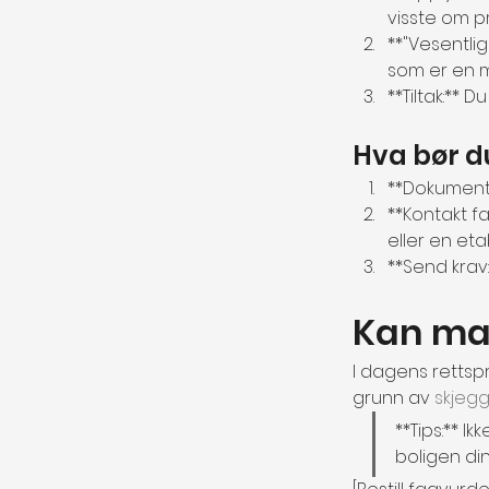
visste om pr
**"Vesentli
som er en m
**Tiltak:**
Hva bør d
**Dokumente
**Kontakt fa
eller en eta
**Send krav:
Kan ma
I dagens rettspr
grunn av 
skjegg
**Tips:** I
boligen din