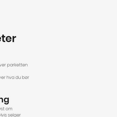
ter 
over parketten 
over hva du bør 
ing
yst om:
Hvis selger 