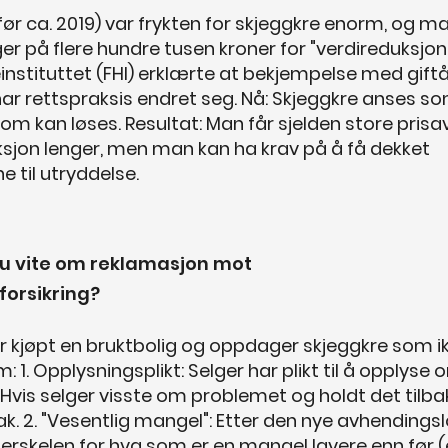
(før ca. 2019) var frykten for skjeggkre enorm, og m
er på flere hundre tusen kroner for "verdireduksjon"
instituttet (FHI) erklærte at bekjempelse med giftå
 har rettspraksis endret seg. Nå: Skjeggkre anses s
m kan løses. Resultat: Man får sjelden store prisa
ksjon lenger, men man kan ha krav på å få dekket
 til utryddelse.
u vite om reklamasjon mot
forsikring?
r kjøpt en bruktbolig og oppdager skjeggkre som i
: 1. Opplysningsplikt: Selger har plikt til å opplyse 
Hvis selger visste om problemet og holdt det tilba
ak. 2. "Vesentlig mangel": Etter den nye avhendings
terskelen for hva som er en mangel lavere enn før