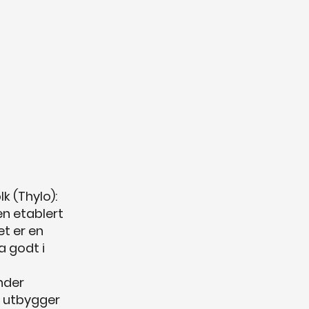
k (Thylo):
en etablert
et er en
a godt i
nder
t utbygger