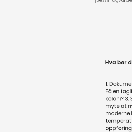
[Bestill fagvurd
Hva bør d
1. Dokumen
Få en fagl
koloni? 3.
myte at ny
moderne l
temperatu
oppføring