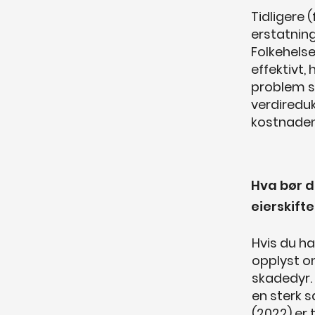
Tidligere 
erstatning
Folkehelse
effektivt,
problem so
verdiredu
kostnadene
Hva bør d
eierskifte
Hvis du ha
opplyst om
skadedyr. 
en sterk s
(2022) er 