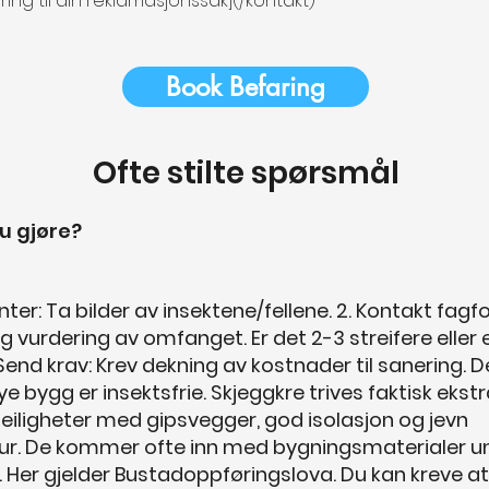
ering til din reklamasjonssak](/kontakt)
Book Befaring
Ofte stilte spørsmål
u gjøre?
ter: Ta bilder av insektene/fellene. 2. Kontakt fagfol
ig vurdering av omfanget. Er det 2-3 streifere eller 
 Send krav: Krev dekning av kostnader til sanering. D
e bygg er insektsfrie. Skjeggkre trives faktisk ekstr
eiligheter med gipsvegger, god isolasjon og jevn
r. De kommer ofte inn med bygningsmaterialer u
. Her gjelder Bustadoppføringslova. Du kan kreve a