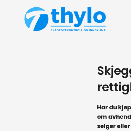
< Back
Skjegg
retti
Har du kjøp
om avhendi
selger elle