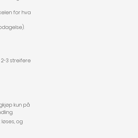
kelen for hva 
ppdagelse).
2-3 streifere 
igkjøp kun på 
dling.
 løses, og 