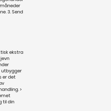
-3 måneder
ne. 3. Send
ktisk ekstra
 jevn
nder
t utbygger
s er det
av
andling. >
lemet
 til din