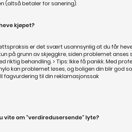
en (altså betaler for sanering).
heve kjøpet?
ettspraksis er det svært usannsynlig at du får heve
 kun på grunn av skjeggkre, siden problemet anses
d riktig behandling. > Tips: Ikke få panikk. Med profe
Thylo kan problemet løses, og boligen din blir god 
till fagvurdering til din reklamasjonssak
u vite om "verdiredusersende" lyte?