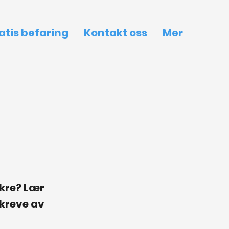
atis befaring
Kontakt oss
Mer
gkre? Lær
kreve av