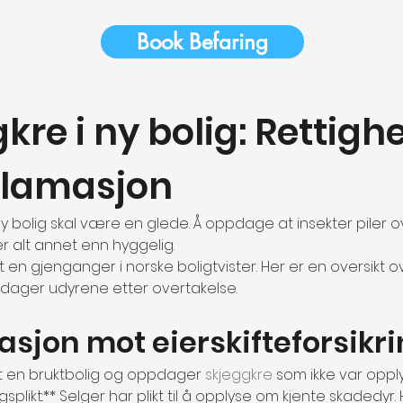
Book Befaring
kre i ny bolig: Rettighe
klamasjon
n ny bolig skal være en glede. Å oppdage at insekter piler 
r alt annet enn hyggelig.
itt en gjenganger i norske boligtvister. Her er en oversikt 
pdager udyrene etter overtakelse.
sjon mot eierskifteforsikr
pt en bruktbolig og oppdager 
skjeggkre
 som ikke var oppl
splikt:** Selger har plikt til å opplyse om kjente skadedyr. 