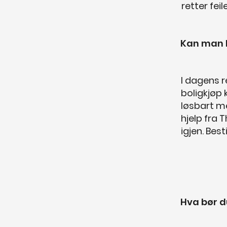
retter feil
Kan man 
I dagens r
boligkjøp
løsbart me
hjelp fra 
igjen. Bes
Hva bør d