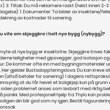
kr). 3. Tiltak: Du må reklamere raskt (helst innen 2
agelse). 1. Dokumenter: Ta bilder av insektene/felle
 dekning av kostnader til sanering.
u vite om skjeggkre i helt nye bygg (nybygg)?
myte at nye bygg er insektsfrie. Skjeggkre trives fa
derne leiligheter med gipsvegger, god isolasjon og
r. De kommer ofte inn med bygningsmaterialer u
. Her gjelder Bustadoppføringslova. Du kan kreve a
len (altså betaler for sanering). I dagens rettspraksi
nnsynlig at du får hevet et boligkjøp kun på grunn 
, siden problemet anses som løsbart med riktig beh
 få panikk. Med profesjonell hjelp fra Thylo kan prob
boligen din blir god som ny igjen. Bestill fagvurdering
jonssak