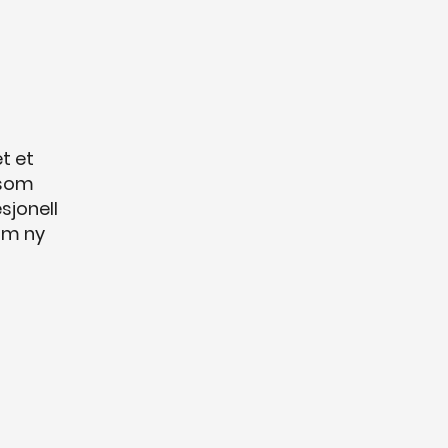
t et
 som
sjonell
som ny