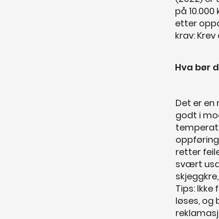
på 10.000 
etter oppd
krav: Krev
Hva bør d
Det er en 
godt i mo
temperatu
oppføring
retter fei
svært usa
skjeggkre
Tips: Ikke
løses, og 
reklamas