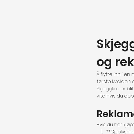
Skjegg
og re
Å flytte inn i e
første kvelden e
Skjeggkre
 er bl
vite hvis du op
Reklama
Hvis du har kjø
**Opplysning