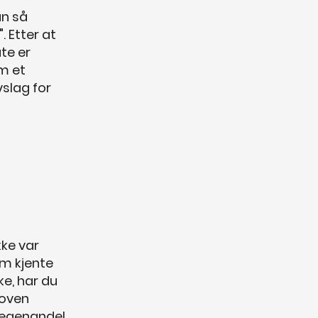
an så
. Etter at
te er
om et
vslag for
kke var
om kjente
ke, har du
loven
 (egenandel