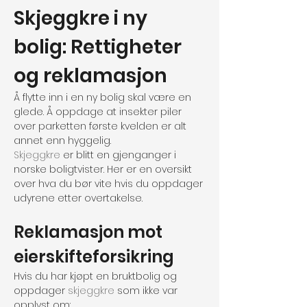
Skjeggkre i ny 
bolig: Rettigheter 
og reklamasjon
Å flytte inn i en ny bolig skal være en 
glede. Å oppdage at insekter piler 
over parketten første kvelden er alt 
annet enn hyggelig.
Skjeggkre
 er blitt en gjenganger i 
norske boligtvister. Her er en oversikt 
over hva du bør vite hvis du oppdager 
udyrene etter overtakelse.
Reklamasjon mot 
eierskifteforsikring
Hvis du har kjøpt en bruktbolig og 
oppdager 
skjeggkre
 som ikke var 
opplyst om: