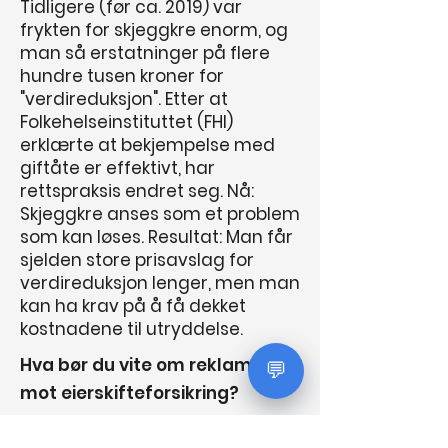
Tidligere (før ca. 2019) var
frykten for skjeggkre enorm, og
man så erstatninger på flere
hundre tusen kroner for
"verdireduksjon". Etter at
Folkehelseinstituttet (FHI)
erklærte at bekjempelse med
giftåte er effektivt, har
rettspraksis endret seg. Nå:
Skjeggkre anses som et problem
som kan løses. Resultat: Man får
sjelden store prisavslag for
verdireduksjon lenger, men man
kan ha krav på å få dekket
kostnadene til utryddelse.
Hva bør du vite om reklamasjon
💬
mot eierskifteforsikring?
Hvis du har kjøpt en bruktbolig