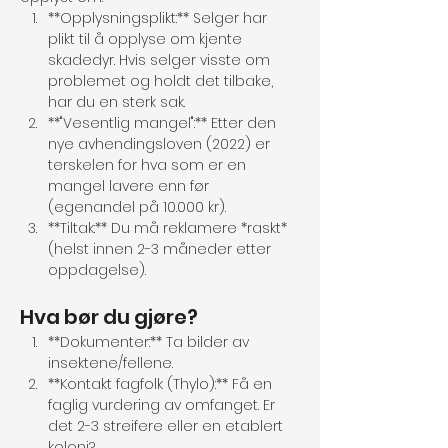
**Opplysningsplikt:** Selger har 
plikt til å opplyse om kjente 
skadedyr. Hvis selger visste om 
problemet og holdt det tilbake, 
har du en sterk sak.
**"Vesentlig mangel":** Etter den 
nye avhendingsloven (2022) er 
terskelen for hva som er en 
mangel lavere enn før 
(egenandel på 10.000 kr).
**Tiltak:** Du må reklamere *raskt* 
(helst innen 2-3 måneder etter 
oppdagelse).
Hva bør du gjøre?
**Dokumenter:** Ta bilder av 
insektene/fellene.
**Kontakt fagfolk (Thylo):** Få en 
faglig vurdering av omfanget. Er 
det 2-3 streifere eller en etablert 
koloni?