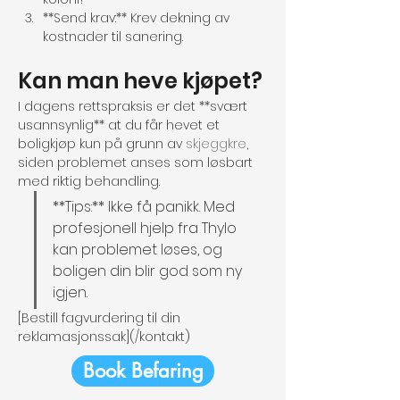
**Send krav:** Krev dekning av 
kostnader til sanering.
Kan man heve kjøpet?
I dagens rettspraksis er det **svært 
usannsynlig** at du får hevet et 
boligkjøp kun på grunn av 
skjeggkre
, 
siden problemet anses som løsbart 
med riktig behandling.
**Tips:** Ikke få panikk. Med 
profesjonell hjelp fra Thylo 
kan problemet løses, og 
boligen din blir god som ny 
igjen.
[Bestill fagvurdering til din 
reklamasjonssak](/kontakt)
Book Befaring