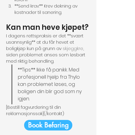
**Send krav:** Krev dekning av 
kostnader til sanering.
Kan man heve kjøpet?
I dagens rettspraksis er det **svært 
usannsynlig** at du får hevet et 
boligkjøp kun på grunn av 
skjeggkre
, 
siden problemet anses som løsbart 
med riktig behandling.
**Tips:** Ikke få panikk. Med 
profesjonell hjelp fra Thylo 
kan problemet løses, og 
boligen din blir god som ny 
igjen.
[Bestill fagvurdering til din 
reklamasjonssak](/kontakt)
Book Befaring