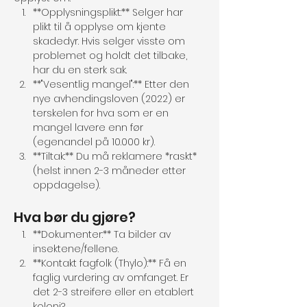
**Opplysningsplikt:** Selger har 
plikt til å opplyse om kjente 
skadedyr. Hvis selger visste om 
problemet og holdt det tilbake, 
har du en sterk sak.
**"Vesentlig mangel":** Etter den 
nye avhendingsloven (2022) er 
terskelen for hva som er en 
mangel lavere enn før 
(egenandel på 10.000 kr).
**Tiltak:** Du må reklamere *raskt* 
(helst innen 2-3 måneder etter 
oppdagelse).
Hva bør du gjøre?
**Dokumenter:** Ta bilder av 
insektene/fellene.
**Kontakt fagfolk (Thylo):** Få en 
faglig vurdering av omfanget. Er 
det 2-3 streifere eller en etablert 
koloni?