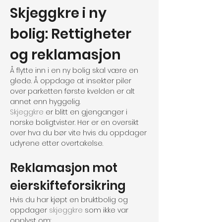
Skjeggkre i ny 
bolig: Rettigheter 
og reklamasjon
Å flytte inn i en ny bolig skal være en 
glede. Å oppdage at insekter piler 
over parketten første kvelden er alt 
annet enn hyggelig.
Skjeggkre
 er blitt en gjenganger i 
norske boligtvister. Her er en oversikt 
over hva du bør vite hvis du oppdager 
udyrene etter overtakelse.
Reklamasjon mot 
eierskifteforsikring
Hvis du har kjøpt en bruktbolig og 
oppdager 
skjeggkre
 som ikke var 
opplyst om: