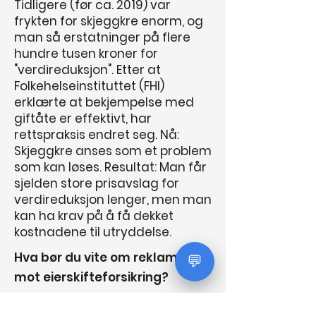
Tidligere (før ca. 2019) var
frykten for skjeggkre enorm, og
man så erstatninger på flere
hundre tusen kroner for
"verdireduksjon". Etter at
Folkehelseinstituttet (FHI)
erklærte at bekjempelse med
giftåte er effektivt, har
rettspraksis endret seg. Nå:
Skjeggkre anses som et problem
som kan løses. Resultat: Man får
sjelden store prisavslag for
verdireduksjon lenger, men man
kan ha krav på å få dekket
kostnadene til utryddelse.
Hva bør du vite om reklamasjon
💬
mot eierskifteforsikring?
Hvis du har kjøpt en bruktbolig