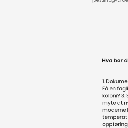
[Bestill fagvurd
Hva bør d
1. Dokumen
Få en fagl
koloni? 3.
myte at ny
moderne l
temperatu
oppføring