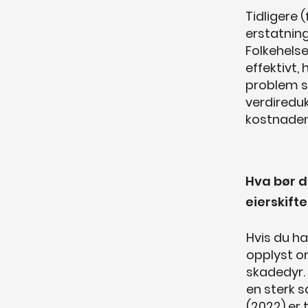
Tidligere 
erstatning
Folkehelse
effektivt,
problem so
verdiredu
kostnadene
Hva bør d
eierskifte
Hvis du ha
opplyst om
skadedyr. 
en sterk s
(2022) er 