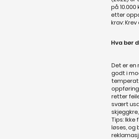
på 10.000 
etter oppd
krav: Krev
Hva bør d
Det er en 
godt i mo
temperatu
oppføring
retter fei
svært usa
skjeggkre
Tips: Ikke
løses, og 
reklamas