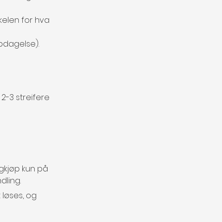
kelen for hva 
ppdagelse).
2-3 streifere 
igkjøp kun på 
dling.
 løses, og 