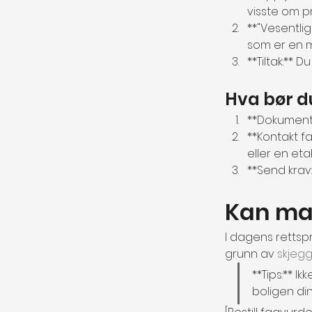
visste om pr
**"Vesentli
som er en m
**Tiltak:**
Hva bør d
**Dokumente
**Kontakt fa
eller en eta
**Send krav:
Kan ma
I dagens rettspr
grunn av 
skjegg
**Tips:** I
boligen din