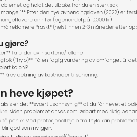
oblemet og holdt det tilbake, har du en sterk sak.
g mangel":** Etter den nye avhendingsloven (2022) er ters
angel lavere enn før (egenandel på 10.000 kr).
 Du må reklamere *raskt* (helst innen 2-3 måneder etter o
u gjøre?
r:** Ta bilder av insektene/fellene.
gfolk (Thylo):** Få en faglig vurdering av omfanget. Er det 
blert koloni?
** Krev dekning av kostnader til sanering.
n heve kjøpet?
aksis er det **svært usannsynlig** at du får hevet et bol
kre
, siden problemet anses som løsbart med riktig behan
kke få panikk. Med profesjonell hjelp fra Thylo kan problemet
 blir god som ny igjen.