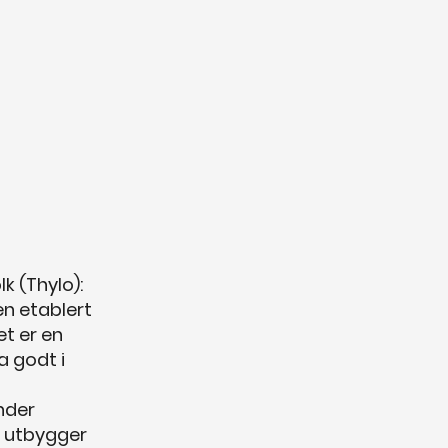
k (Thylo):
en etablert
et er en
a godt i
nder
t utbygger