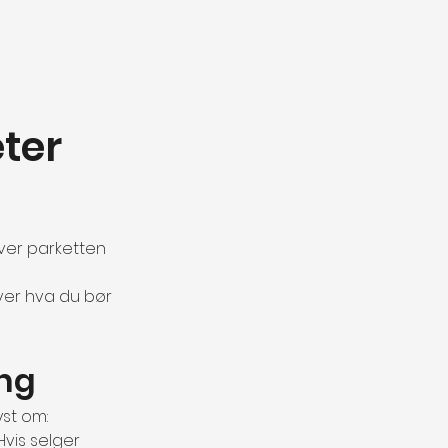
ter 
over parketten 
over hva du bør 
ing
yst om:
Hvis selger 