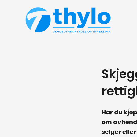
< Back
Skjegg
retti
Har du kjøp
om avhendi
selger elle