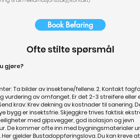
ering til din reklamasjonssak](/kontakt)
Book Befaring
Ofte stilte spørsmål
u gjøre?
ter: Ta bilder av insektene/fellene. 2. Kontakt fagfol
ig vurdering av omfanget. Er det 2-3 streifere eller 
 Send krav: Krev dekning av kostnader til sanering. D
e bygg er insektsfrie. Skjeggkre trives faktisk ekstr
eiligheter med gipsvegger, god isolasjon og jevn
r. De kommer ofte inn med bygningsmaterialer u
. Her gjelder Bustadoppføringslova. Du kan kreve a