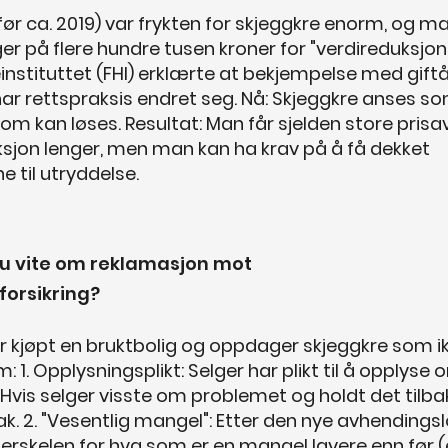
(før ca. 2019) var frykten for skjeggkre enorm, og m
er på flere hundre tusen kroner for "verdireduksjon"
instituttet (FHI) erklærte at bekjempelse med giftå
 har rettspraksis endret seg. Nå: Skjeggkre anses s
m kan løses. Resultat: Man får sjelden store prisa
ksjon lenger, men man kan ha krav på å få dekket
 til utryddelse.
u vite om reklamasjon mot
forsikring?
r kjøpt en bruktbolig og oppdager skjeggkre som i
: 1. Opplysningsplikt: Selger har plikt til å opplyse 
Hvis selger visste om problemet og holdt det tilba
ak. 2. "Vesentlig mangel": Etter den nye avhendings
terskelen for hva som er en mangel lavere enn før