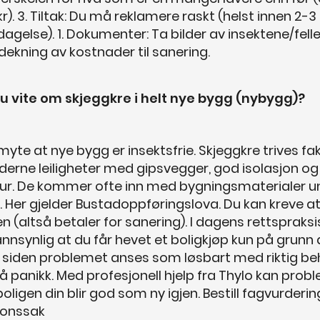
kr). 3. Tiltak: Du må reklamere raskt (helst innen 2
agelse). 1. Dokumenter: Ta bilder av insektene/felle
 dekning av kostnader til sanering.
u vite om skjeggkre i helt nye bygg (nybygg)?
myte at nye bygg er insektsfrie. Skjeggkre trives fa
derne leiligheter med gipsvegger, god isolasjon og
r. De kommer ofte inn med bygningsmaterialer u
. Her gjelder Bustadoppføringslova. Du kan kreve a
len (altså betaler for sanering). I dagens rettspraksi
nnsynlig at du får hevet et boligkjøp kun på grunn 
, siden problemet anses som løsbart med riktig beh
 få panikk. Med profesjonell hjelp fra Thylo kan prob
boligen din blir god som ny igjen. Bestill fagvurdering
jonssak