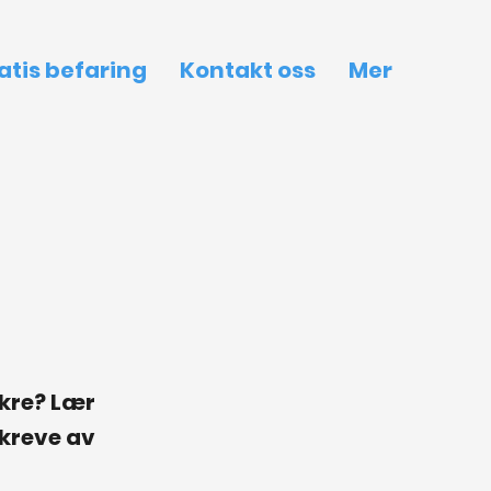
atis befaring
Kontakt oss
Mer
gkre? Lær
kreve av