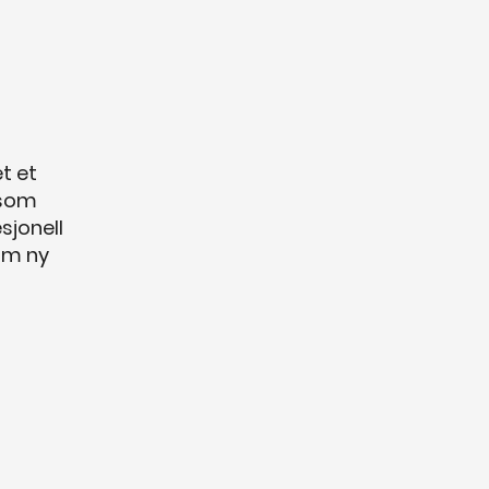
t et
 som
sjonell
som ny