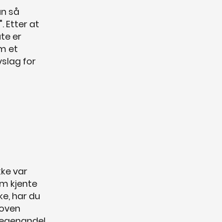
an så
. Etter at
te er
om et
vslag for
kke var
om kjente
ke, har du
loven
 (egenandel