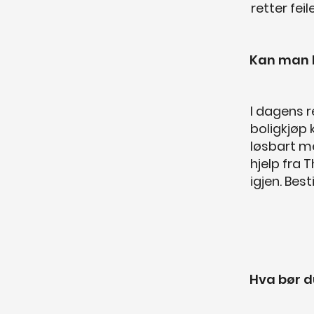
retter feil
Kan man 
I dagens r
boligkjøp
løsbart me
hjelp fra 
igjen. Bes
Hva bør d