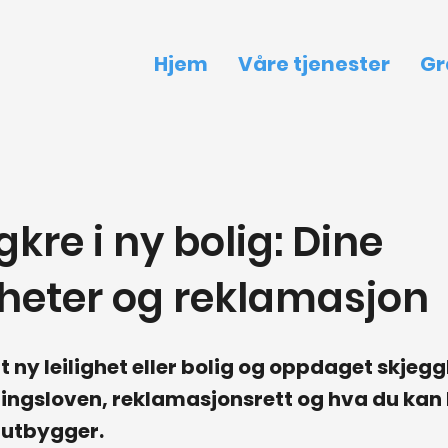
Hjem
Våre tjenester
Gr
kre i ny bolig: Dine
gheter og reklamasjon
t ny leilighet eller bolig og oppdaget skjeg
ngsloven, reklamasjonsrett og hva du kan 
r utbygger.