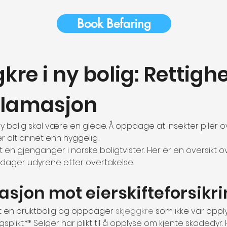
Book Befaring
kre i ny bolig: Rettighe
klamasjon
n ny bolig skal være en glede. Å oppdage at insekter piler 
r alt annet enn hyggelig.
itt en gjenganger i norske boligtvister. Her er en oversikt 
pdager udyrene etter overtakelse.
sjon mot eierskifteforsikr
pt en bruktbolig og oppdager 
skjeggkre
 som ikke var oppl
splikt:** Selger har plikt til å opplyse om kjente skadedyr. 