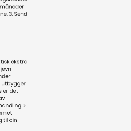
-3 måneder
ne. 3. Send
ktisk ekstra
 jevn
nder
t utbygger
s er det
av
andling. >
lemet
 til din