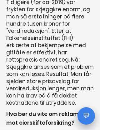
Tidligere (før ca. 2019) var
frykten for skjeggkre enorm, og
man så erstatninger på flere
hundre tusen kroner for
"verdireduksjon". Etter at
Folkehelseinstituttet (FHI)
erklærte at bekjempelse med
giftåte er effektivt, har
rettspraksis endret seg. Nå:
Skjeggkre anses som et problem
som kan løses. Resultat: Man får
sjelden store prisavslag for
verdireduksjon lenger, men man
kan ha krav på å få dekket
kostnadene til utryddelse.
Hva bør du vite om reklamasjon
💬
mot eierskifteforsikring?
Hvis du har kjøpt en bruktbolig