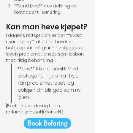
**Send krav:** Krev dekning av 
kostnader til sanering.
Kan man heve kjøpet?
I dagens rettspraksis er det **svært 
usannsynlig** at du får hevet et 
boligkjøp kun på grunn av 
skjeggkre
, 
siden problemet anses som løsbart 
med riktig behandling.
**Tips:** Ikke få panikk. Med 
profesjonell hjelp fra Thylo 
kan problemet løses, og 
boligen din blir god som ny 
igjen.
[Bestill fagvurdering til din 
reklamasjonssak](/kontakt)
Book Befaring