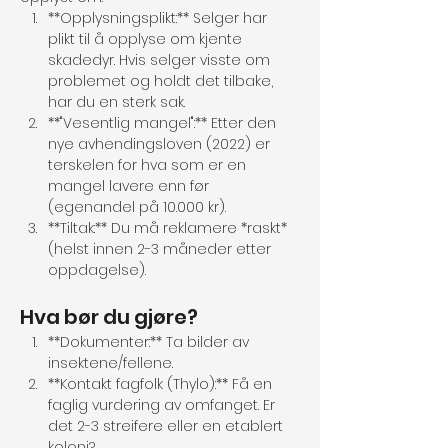
**Opplysningsplikt:** Selger har 
plikt til å opplyse om kjente 
skadedyr. Hvis selger visste om 
problemet og holdt det tilbake, 
har du en sterk sak.
**"Vesentlig mangel":** Etter den 
nye avhendingsloven (2022) er 
terskelen for hva som er en 
mangel lavere enn før 
(egenandel på 10.000 kr).
**Tiltak:** Du må reklamere *raskt* 
(helst innen 2-3 måneder etter 
oppdagelse).
Hva bør du gjøre?
**Dokumenter:** Ta bilder av 
insektene/fellene.
**Kontakt fagfolk (Thylo):** Få en 
faglig vurdering av omfanget. Er 
det 2-3 streifere eller en etablert 
koloni?