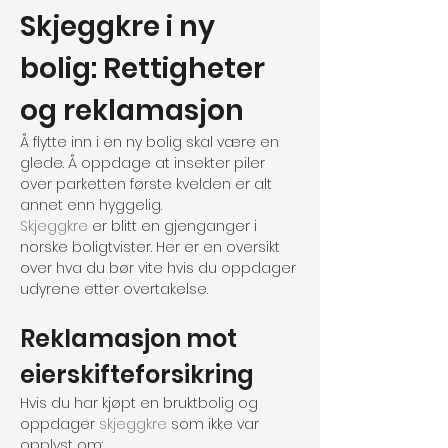
Skjeggkre i ny 
bolig: Rettigheter 
og reklamasjon
Å flytte inn i en ny bolig skal være en 
glede. Å oppdage at insekter piler 
over parketten første kvelden er alt 
annet enn hyggelig.
Skjeggkre
 er blitt en gjenganger i 
norske boligtvister. Her er en oversikt 
over hva du bør vite hvis du oppdager 
udyrene etter overtakelse.
Reklamasjon mot 
eierskifteforsikring
Hvis du har kjøpt en bruktbolig og 
oppdager 
skjeggkre
 som ikke var 
opplyst om: