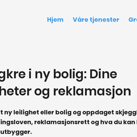
Hjem
Våre tjenester
Gr
kre i ny bolig: Dine
gheter og reklamasjon
t ny leilighet eller bolig og oppdaget skjeg
ngsloven, reklamasjonsrett og hva du kan 
r utbygger.