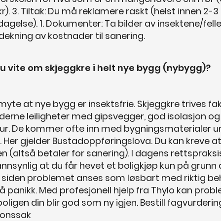
kr). 3. Tiltak: Du må reklamere raskt (helst innen 2
agelse). 1. Dokumenter: Ta bilder av insektene/felle
 dekning av kostnader til sanering.
u vite om skjeggkre i helt nye bygg (nybygg)?
myte at nye bygg er insektsfrie. Skjeggkre trives fa
derne leiligheter med gipsvegger, god isolasjon og
r. De kommer ofte inn med bygningsmaterialer u
. Her gjelder Bustadoppføringslova. Du kan kreve a
len (altså betaler for sanering). I dagens rettspraksi
nnsynlig at du får hevet et boligkjøp kun på grunn 
, siden problemet anses som løsbart med riktig beh
 få panikk. Med profesjonell hjelp fra Thylo kan prob
boligen din blir god som ny igjen. Bestill fagvurdering
jonssak