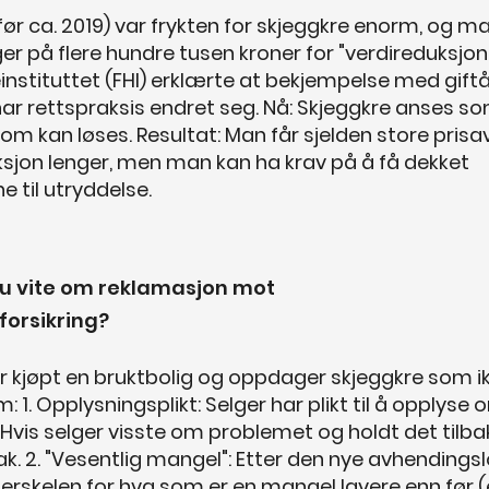
(før ca. 2019) var frykten for skjeggkre enorm, og m
er på flere hundre tusen kroner for "verdireduksjon"
instituttet (FHI) erklærte at bekjempelse med giftå
 har rettspraksis endret seg. Nå: Skjeggkre anses s
m kan løses. Resultat: Man får sjelden store prisa
ksjon lenger, men man kan ha krav på å få dekket
 til utryddelse.
u vite om reklamasjon mot
forsikring?
r kjøpt en bruktbolig og oppdager skjeggkre som i
: 1. Opplysningsplikt: Selger har plikt til å opplyse 
Hvis selger visste om problemet og holdt det tilba
ak. 2. "Vesentlig mangel": Etter den nye avhendings
terskelen for hva som er en mangel lavere enn før