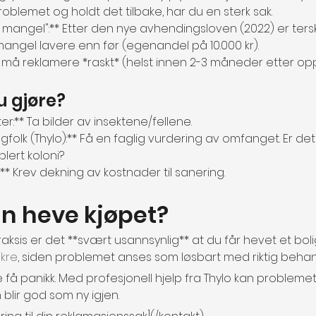
oblemet og holdt det tilbake, har du en sterk sak.
g mangel":** Etter den nye avhendingsloven (2022) er ters
angel lavere enn før (egenandel på 10.000 kr).
 Du må reklamere *raskt* (helst innen 2-3 måneder etter o
u gjøre?
r:** Ta bilder av insektene/fellene.
gfolk (Thylo):** Få en faglig vurdering av omfanget. Er det 
blert koloni?
** Krev dekning av kostnader til sanering.
n heve kjøpet?
aksis er det **svært usannsynlig** at du får hevet et bol
kre
, siden problemet anses som løsbart med riktig behan
kke få panikk. Med profesjonell hjelp fra Thylo kan problemet
 blir god som ny igjen.