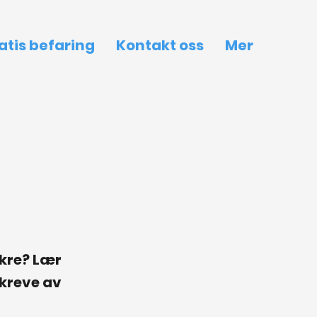
atis befaring
Kontakt oss
Mer
gkre? Lær
kreve av