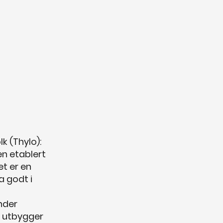
k (Thylo):
en etablert
et er en
a godt i
nder
t utbygger