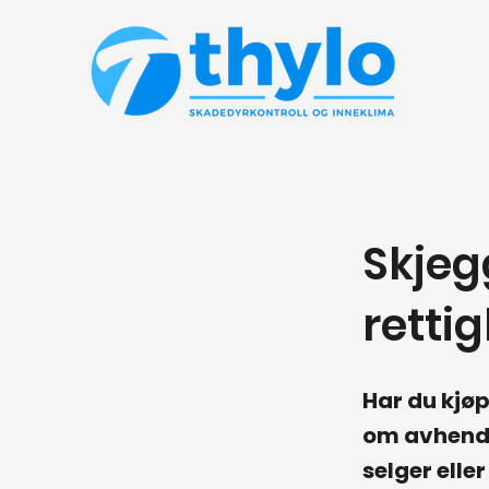
< Back
Skjegg
retti
Har du kjøp
om avhendi
selger elle