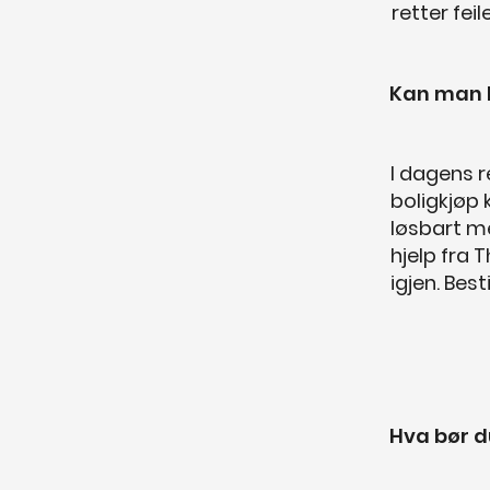
retter feil
Kan man 
I dagens r
boligkjøp
løsbart me
hjelp fra 
igjen. Bes
Hva bør d