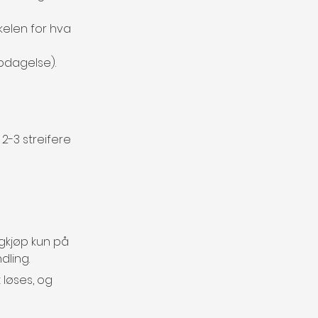
kelen for hva 
ppdagelse).
2-3 streifere 
igkjøp kun på 
dling.
 løses, og 