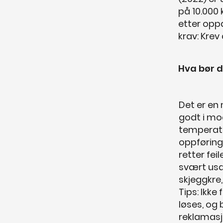
på 10.000 
etter oppd
krav: Krev
Hva bør d
Det er en 
godt i mo
temperatu
oppføring
retter fei
svært usa
skjeggkre
Tips: Ikke
løses, og 
reklamas