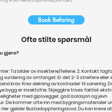
ering til din reklamasjonssak](/kontakt)
Book Befaring
Ofte stilte spørsmål
u gjøre?
ter: Ta bilder av insektene/fellene. 2. Kontakt fagfol
ig vurdering av omfanget. Er det 2-3 streifere eller 
 Send krav: Krev dekning av kostnader til sanering. D
e bygg er insektsfrie. Skjeggkre trives faktisk ekstr
eiligheter med gipsvegger, god isolasjon og jevn
r. De kommer ofte inn med bygningsmaterialer u
. Her gjelder Bustadoppføringslova. Du kan kreve a