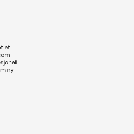
t et
 som
sjonell
som ny