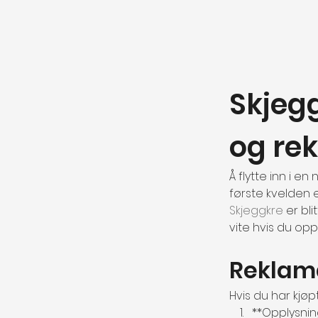
Skjegg
og re
Å flytte inn i e
første kvelden e
Skjeggkre
 er bl
vite hvis du op
Reklama
Hvis du har kjø
**Opplysning