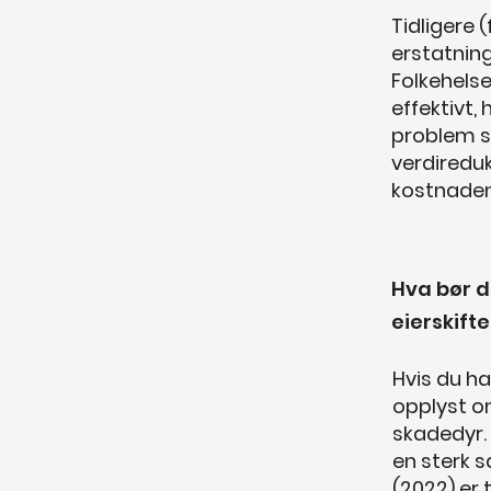
Tidligere 
erstatning
Folkehelse
effektivt,
problem so
verdiredu
kostnadene
Hva bør d
eierskifte
Hvis du ha
opplyst om
skadedyr. 
en sterk s
(2022) er 