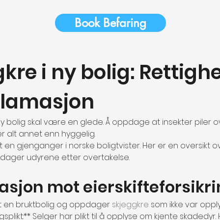
Book Befaring
kre i ny bolig: Rettighe
klamasjon
n ny bolig skal være en glede. Å oppdage at insekter piler 
r alt annet enn hyggelig.
itt en gjenganger i norske boligtvister. Her er en oversikt 
pdager udyrene etter overtakelse.
sjon mot eierskifteforsikr
pt en bruktbolig og oppdager 
skjeggkre
 som ikke var oppl
splikt:** Selger har plikt til å opplyse om kjente skadedyr. 