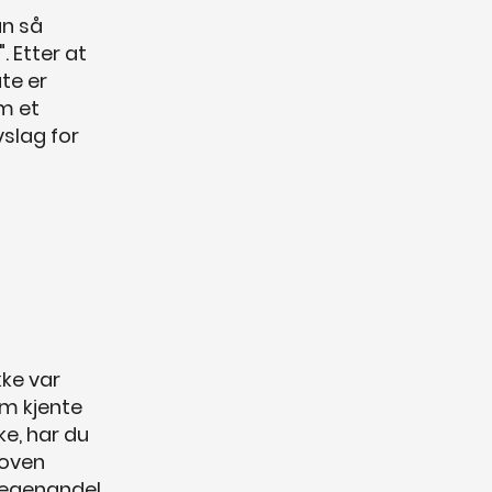
an så
. Etter at
te er
om et
vslag for
kke var
om kjente
ke, har du
loven
 (egenandel