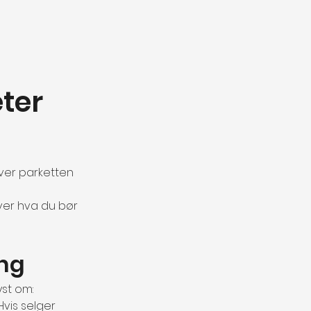
ter 
over parketten 
over hva du bør 
ing
yst om:
Hvis selger 