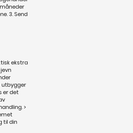
-3 måneder
ne. 3. Send
ktisk ekstra
 jevn
nder
t utbygger
s er det
av
andling. >
lemet
 til din