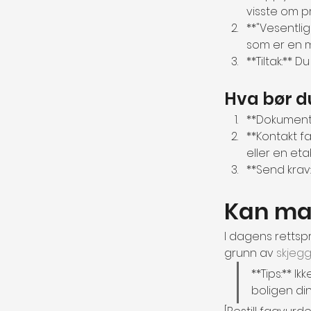
visste om pr
**"Vesentli
som er en m
**Tiltak:**
Hva bør d
**Dokumente
**Kontakt fa
eller en eta
**Send krav:
Kan ma
I dagens rettspr
grunn av 
skjegg
**Tips:** I
boligen din