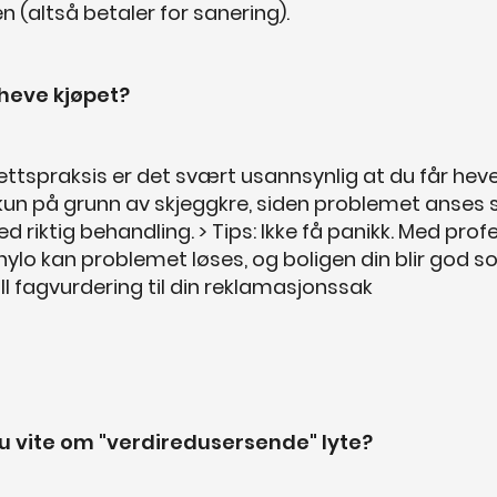
en (altså betaler for sanering).
heve kjøpet?
ettspraksis er det svært usannsynlig at du får heve
 kun på grunn av skjeggkre, siden problemet anses
d riktig behandling. > Tips: Ikke få panikk. Med profe
Thylo kan problemet løses, og boligen din blir god 
till fagvurdering til din reklamasjonssak
u vite om "verdiredusersende" lyte?