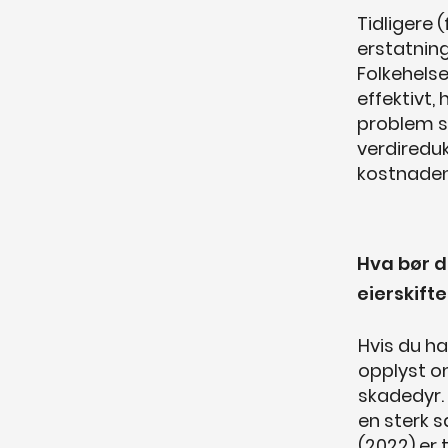
Tidligere 
erstatning
Folkehelse
effektivt,
problem so
verdiredu
kostnadene
Hva bør d
eierskifte
Hvis du ha
opplyst om
skadedyr. 
en sterk s
(2022) er 