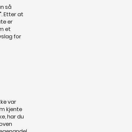
an så
. Etter at
te er
om et
vslag for
kke var
om kjente
ke, har du
loven
 (egenandel