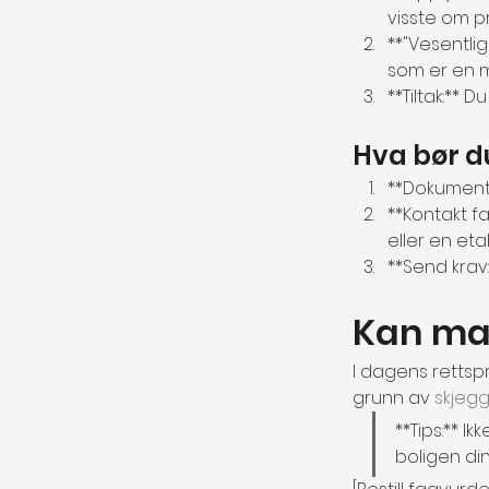
visste om pr
**"Vesentli
som er en m
**Tiltak:**
Hva bør d
**Dokumente
**Kontakt fa
eller en eta
**Send krav:
Kan ma
I dagens rettspr
grunn av 
skjegg
**Tips:** I
boligen din