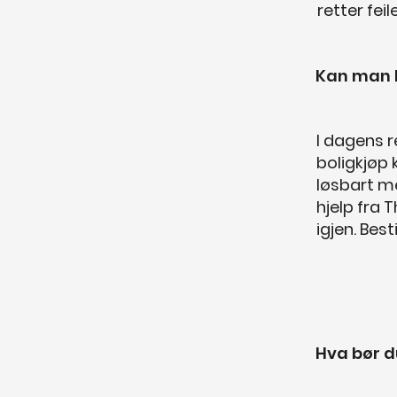
retter feil
Kan man 
I dagens r
boligkjøp
løsbart me
hjelp fra 
igjen. Bes
Hva bør d