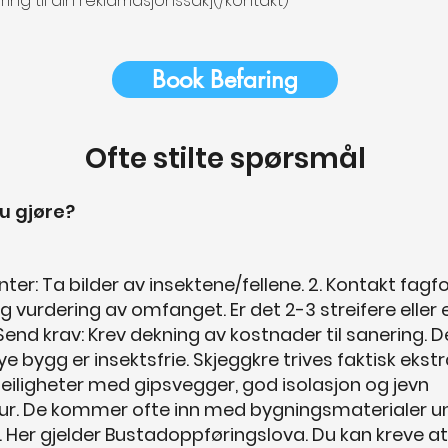
ering til din reklamasjonssak](/kontakt)
Book Befaring
Ofte stilte spørsmål
u gjøre?
ter: Ta bilder av insektene/fellene. 2. Kontakt fagfol
ig vurdering av omfanget. Er det 2-3 streifere eller 
 Send krav: Krev dekning av kostnader til sanering. D
e bygg er insektsfrie. Skjeggkre trives faktisk ekstr
eiligheter med gipsvegger, god isolasjon og jevn
r. De kommer ofte inn med bygningsmaterialer u
. Her gjelder Bustadoppføringslova. Du kan kreve a