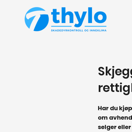
< Back
Skjegg
retti
Har du kjøp
om avhendi
selger elle