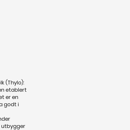
k (Thylo):
en etablert
et er en
a godt i
nder
t utbygger