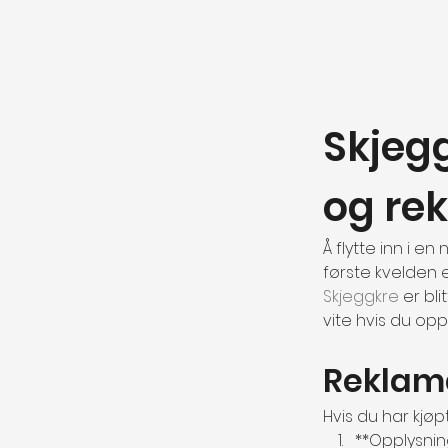
Skjegg
og re
Å flytte inn i e
første kvelden e
Skjeggkre
 er bl
vite hvis du op
Reklama
Hvis du har kjø
**Opplysning