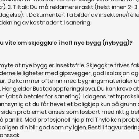
kr). 3. Tiltak: Du må reklamere raskt (helst innen 2
agelse). 1. Dokumenter: Ta bilder av insektene/felle
 dekning av kostnader til sanering.
u vite om skjeggkre i helt nye bygg (nybygg)?
myte at nye bygg er insektsfrie. Skjeggkre trives fa
derne leiligheter med gipsvegger, god isolasjon og
r. De kommer ofte inn med bygningsmaterialer u
. Her gjelder Bustadoppføringslova. Du kan kreve a
len (altså betaler for sanering). I dagens rettspraksi
nnsynlig at du får hevet et boligkjøp kun på grunn 
, siden problemet anses som løsbart med riktig beh
 få panikk. Med profesjonell hjelp fra Thylo kan prob
boligen din blir god som ny igjen. Bestill fagvurdering
jonssak