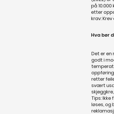
på 10.000 
etter oppd
krav: Krev
Hva bør d
Det er en 
godt i mo
temperatu
oppføring
retter fei
svært usa
skjeggkre
Tips: Ikke
løses, og 
reklamas