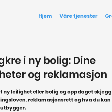
Hjem
Våre tjenester
Gr
kre i ny bolig: Dine
gheter og reklamasjon
t ny leilighet eller bolig og oppdaget skjeg
ngsloven, reklamasjonsrett og hva du kan 
r utbygger.