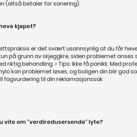
en (altså betaler for sanering).
heve kjøpet?
ettspraksis er det svært usannsynlig at du får heve
 kun på grunn av skjeggkre, siden problemet anses
d riktig behandling. > Tips: Ikke få panikk. Med profe
Thylo kan problemet løses, og boligen din blir god 
till fagvurdering til din reklamasjonssak
u vite om "verdiredusersende" lyte?