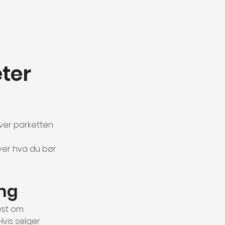
ter 
over parketten 
over hva du bør 
ing
yst om:
Hvis selger 