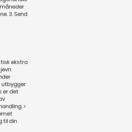
-3 måneder
ne. 3. Send
ktisk ekstra
 jevn
nder
t utbygger
s er det
av
andling. >
lemet
 til din