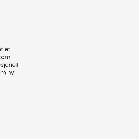
t et
 som
sjonell
som ny