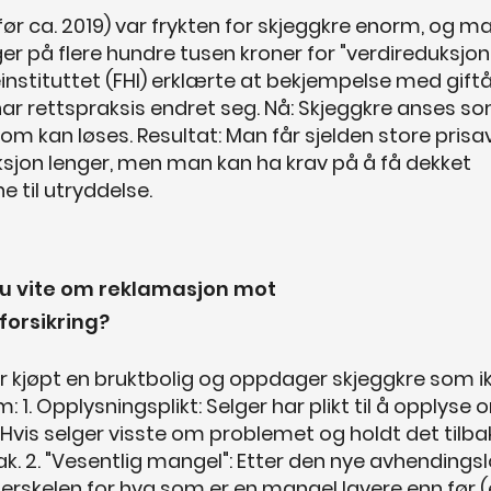
(før ca. 2019) var frykten for skjeggkre enorm, og m
er på flere hundre tusen kroner for "verdireduksjon"
instituttet (FHI) erklærte at bekjempelse med giftå
 har rettspraksis endret seg. Nå: Skjeggkre anses s
m kan løses. Resultat: Man får sjelden store prisa
ksjon lenger, men man kan ha krav på å få dekket
 til utryddelse.
u vite om reklamasjon mot
forsikring?
r kjøpt en bruktbolig og oppdager skjeggkre som i
: 1. Opplysningsplikt: Selger har plikt til å opplyse 
Hvis selger visste om problemet og holdt det tilba
ak. 2. "Vesentlig mangel": Etter den nye avhendings
terskelen for hva som er en mangel lavere enn før