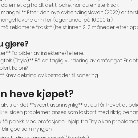
oblemet og holdt det tilbake, har du en sterk sak.
g mangel":** Etter den nye avhendingsloven (2022) er ters
angel lavere enn før (egenandel på 10.000 kr).
 Du må reklamere *raskt* (helst innen 2-3 måneder etter o
u gjøre?
r:** Ta bilder av insektene/fellene.
gfolk (Thylo):** Få en faglig vurdering av omfanget. Er det 
blert koloni?
** Krev dekning av kostnader til sanering.
n heve kjøpet?
aksis er det **svært usannsynlig** at du får hevet et bol
kre
, siden problemet anses som løsbart med riktig behan
kke få panikk. Med profesjonell hjelp fra Thylo kan problemet
 blir god som ny igjen.