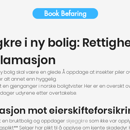
Book Befaring
kre i ny bolig: Rettighe
klamasjon
n ny bolig skal være en glede. Å oppdage at insekter piler 
r alt annet enn hyggelig.
itt en gjenganger i norske boligtvister. Her er en oversikt 
pdager udyrene etter overtakelse.
sjon mot eierskifteforsikr
pt en bruktbolig og oppdager 
skjeggkre
 som ikke var oppl
splikt:** Selger har plikt til å opplyse om kjente skadedyr. 