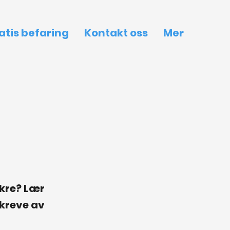
atis befaring
Kontakt oss
Mer
gkre? Lær
kreve av