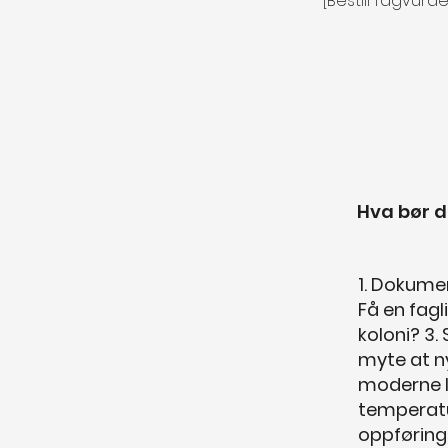
[Bestill fagvurd
Hva bør d
1. Dokumen
Få en fagl
koloni? 3.
myte at ny
moderne l
temperatu
oppføring