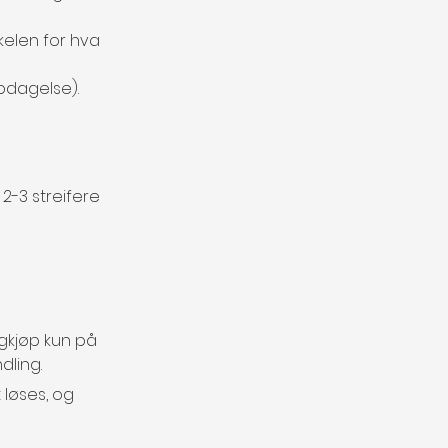
kelen for hva 
ppdagelse).
2-3 streifere 
igkjøp kun på 
dling.
 løses, og 